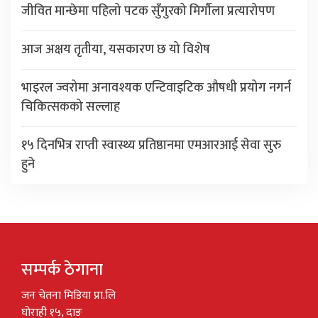
जीवित मान्छेमा पहिलो पटक सुँगुरको मिर्गौला प्रत्यारोपण
आज अक्षय तृतीया, यसकारण छ यो विशेष
भाइरल ज्वरोमा अनावश्यक एन्टिवाइटिक औषधी प्रयोग नगर्न
चिकित्सकको सल्लाह
१५ दिनभित्र राप्ती स्वास्थ्य प्रतिष्ठानमा एमआरआई सेवा सुरु
हुने
सम्पर्क ठेगाना
जन चेतना मिडिया प्रा.लि
घोराही १५, दाङ