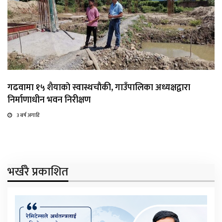
गढवामा १५ शैयाकाे स्वास्थचाैकी, गाउँपालिका अध्यक्षद्वारा
निर्माणाधीन भवन निरीक्षण
3 बर्ष अगाडि
भर्खरै प्रकाशित