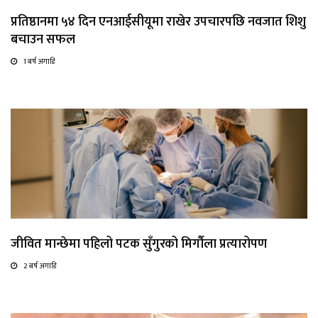
प्रतिष्ठानमा ५४ दिन एनआईसीयूमा राखेर उपचारपछि नवजात शिशु
बचाउन सफल
1 बर्ष अगाडि
जीवित मान्छेमा पहिलो पटक सुँगुरको मिर्गौला प्रत्यारोपण
2 बर्ष अगाडि