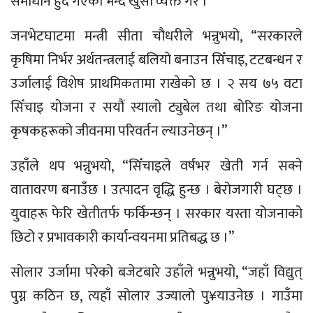
समाधान हुँदै गएको भन्दै खुसी व्यक्त गरे ।
जनभेटघाटमा मन्त्री सीता चौधरीले भन्नुभयो, “सरकारले
कृषिमा निर्भर अर्थतन्त्रलाई बलियो बनाउन सिँचाइ, टटबन्धन र
उर्जालाई विशेष प्राथमिकतामा राखेको छ । २ सय ७५ वटा
सिँचाइ योजना र सयौं स्यालो ट्युबेल तथा बोरिङ योजना
कृषकहरूको जीवनमा परिवर्तन ल्याउनेछन् ।”
उहाँले थप भन्नुभयो, “सिँचाइले वर्षभर खेती गर्न सक्ने
वातावरण बनाउँछ । उत्पादन वृद्धि हुन्छ । बेरोजगारी घट्छ ।
युवाहरू फेरि खेतीतर्फ फर्किन्छन् । सरकार यस्ता योजनाको
छिटो र प्रभावकारी कार्यान्वयनमा प्रतिबद्ध छ ।”
सोलार उर्जामा परेको बजेटबारे उहाँले भन्नुभयो, “जहाँ विद्युत्
पुग्न कठिन छ, त्यहाँ सोलार उज्यालो पु¥याउनेछ । गाउँमा