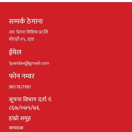
सम्पर्क ठेगाना
जन चेतना मिडिया प्रा.लि
घोराही १५, दाङ
ईमेल
1pandav@gmail.com
फोन नम्वर
9857821981
सूचना विभाग दर्ता नं.
८६७/०७५/७६
हाम्रो समुह
सम्पादक