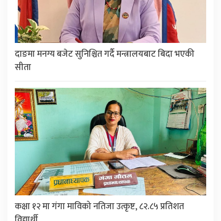
दाङमा मनग्य बजेट सुनिश्चित गर्दै मन्त्रालयबाट बिदा भएकी
सीता
कक्षा १२ मा गंगा माविको नतिजा उत्कृष्ट, ८२.८५ प्रतिशत
विद्यार्थी…