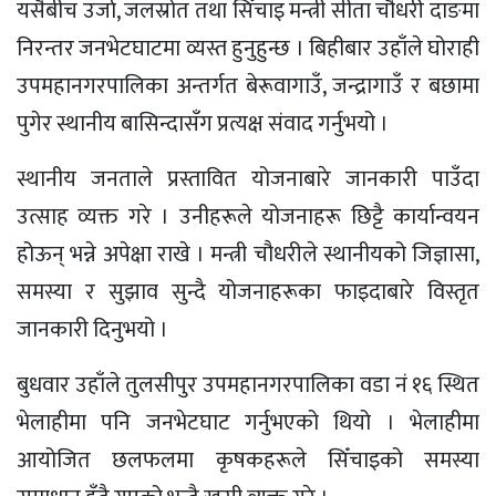
यसैबीच उर्जा, जलस्रोत तथा सिँचाइ मन्त्री सीता चौधरी दाङमा
निरन्तर जनभेटघाटमा व्यस्त हुनुहुन्छ । बिहीबार उहाँले घोराही
उपमहानगरपालिका अन्तर्गत बेरूवागाउँ, जन्द्रागाउँ र बछामा
पुगेर स्थानीय बासिन्दासँग प्रत्यक्ष संवाद गर्नुभयो ।
स्थानीय जनताले प्रस्तावित योजनाबारे जानकारी पाउँदा
उत्साह व्यक्त गरे । उनीहरूले योजनाहरू छिट्टै कार्यान्वयन
होऊन् भन्ने अपेक्षा राखे । मन्त्री चौधरीले स्थानीयको जिज्ञासा,
समस्या र सुझाव सुन्दै योजनाहरूका फाइदाबारे विस्तृत
जानकारी दिनुभयो ।
बुधवार उहाँले तुलसीपुर उपमहानगरपालिका वडा नं १६ स्थित
भेलाहीमा पनि जनभेटघाट गर्नुभएको थियो । भेलाहीमा
आयोजित छलफलमा कृषकहरूले सिँचाइको समस्या