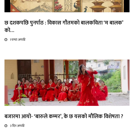
छ दशकपछि पुनर्पाठ : विकास गौतमको बालकविता ‘म बालक’
को…
1 घण्टा अगाडि
बजारमा आयो- ‘बारुले कम्मर’, के छ यसको मौलिक विशेषता ?
3 दिन अगाडि