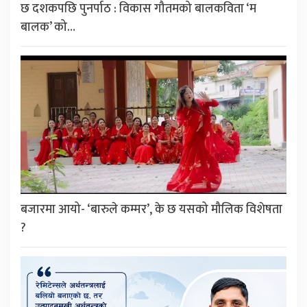
छ दशकपछि पुनर्पाठ : विकास गौतमको बालकविता ‘म
बालक’ को…
बजारमा आयो- ‘बारुले कम्मर’, के छ यसको मौलिक विशेषता
?