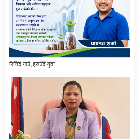
रित्तिँदै गाउँ, हराउँदै युवा