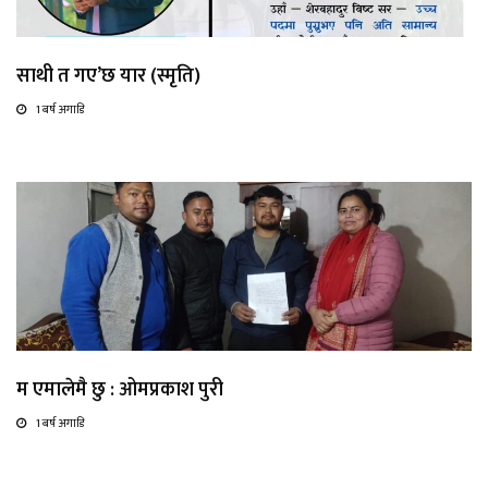
साथी त गए’छ यार (स्मृति)
1 बर्ष अगाडि
म एमालेमै छु : ओमप्रकाश पुरी
1 बर्ष अगाडि