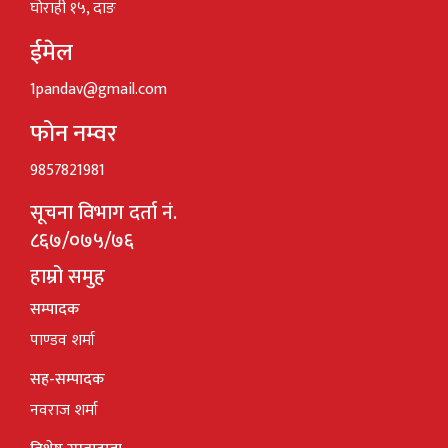
घोराही १५, दाङ
ईमेल
1pandav@gmail.com
फोन नम्वर
9857821981
सूचना विभाग दर्ता नं.
८६७/०७५/७६
हाम्रो समुह
सम्पादक
पाण्डव शर्मा
सह-सम्पादक
नवराज शर्मा