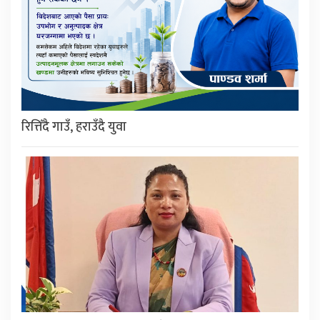
रित्तिँदै गाउँ, हराउँदै युवा