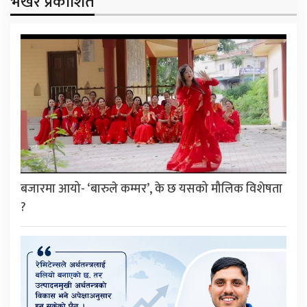
भर्खरै प्रकाशित
बजारमा आयो- ‘बारुले कम्मर’, के छ यसको मौलिक विशेषता
?