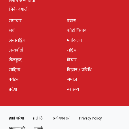
विशेष सम्बादाता
जिके दंगाली
समाचार
प्रवास
अर्थ
फोटो फिचर
अन्तराष्ट्रिय
मनोरन्जन
अन्तर्वार्ता
राष्ट्रिय
खेलकुद
विचार
साहित्य
विज्ञान / प्रविधि
पर्यटन
समाज
प्रदेश
स्वास्थ्य
हाम्रो बारेमा
हाम्रो टिम
प्रयोगका सर्त
Privacy Policy
बिज्ञापन बारे
सम्पर्क