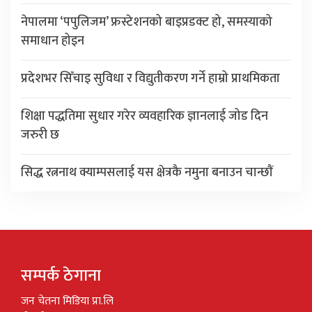
नेपालमा ‘पपुलिजम’ फ्रस्टेशनको बाइप्रडक्ट हो, समस्याको
समाधान होइन
प्रदेशभर सिँचाइ सुविधा र विद्युतीकरण गर्ने हाम्रो प्राथमिकता
शिक्षा पद्धतिमा सुधार गरेर व्यवहारिक ज्ञानलाई जोड दिन
जरुरी छ
सिद्ध रत्ननाथ क्याम्पसलाई यस क्षेत्रकै नमुना बनाउन चान्छाैं
सम्पर्क ठेगाना
जन चेतना मिडिया प्रा.लि