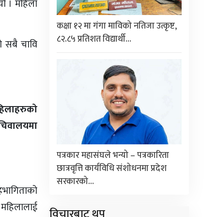
भयो । महिला
कक्षा १२ मा गंगा माविको नतिजा उत्कृष्ट,
८२.८५ प्रतिशत विद्यार्थी…
ो सबै चावि
महिलाहरुको
 सचिवालयमा
पत्रकार महासंघले भन्यो – पत्रकारिता
छात्रवृत्ति कार्यविधि संशोधनमा प्रदेश
सरकारको…
सहभागिताको
मा महिलालाई
विचारबाट थप