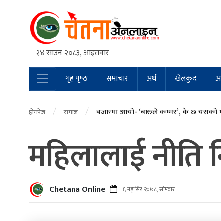
२४ साउन २०८३, आइतवार
गृह पृष्‍ठ
समाचार
अर्थ
खेलकुद
अन
Main Navigation
/
/
बजारमा आयो- ‘बारुले कम्मर’, के छ यसको 
होमपेज
समाज
महिलालाई नीति निर
Chetana Online
६ मङ्सिर २०७८, सोमवार