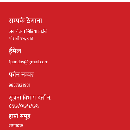
सम्पर्क ठेगाना
जन चेतना मिडिया प्रा.लि
घोराही १५, दाङ
ईमेल
1pandav@gmail.com
फोन नम्वर
9857821981
सूचना विभाग दर्ता नं.
८६७/०७५/७६
हाम्रो समुह
सम्पादक