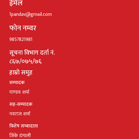
ईमेल
1pandav@gmail.com
फोन नम्वर
9857821981
सूचना विभाग दर्ता नं.
८६७/०७५/७६
हाम्रो समुह
सम्पादक
पाण्डव शर्मा
सह-सम्पादक
नवराज शर्मा
विशेष सम्बादाता
जिके दंगाली