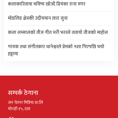
कलाकारितामा भविष्य खोज्दै प्रियंका राना मगर
मोडलिङ क्षेत्रकी उदीयमान तारा जुना
कला लम्सालको तीज गीत चरी भररले ततायो तीजको माहोल
गायक तथा संगीतकार थानेश्वरले प्रेमकाे नशा पिएपछि भयाे
हङ्गामा
सम्पर्क ठेगाना
जन चेतना मिडिया प्रा.लि
घोराही १५, दाङ