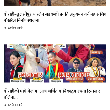
घोराही–तुलसीपुर चारलेन सडकको प्रगति अनुगमन गर्न महासचिव
पोखरेल निर्माणस्थलमा
6 महिना अगाडि
घोराहीको माघे मेलामा आज चर्चित गायिकाद्वय रचना रिमाल र
एलिना…
6 महिना अगाडि