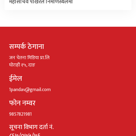
महासचिव पोखरेल निर्माणस्थलमा
सम्पर्क ठेगाना
जन चेतना मिडिया प्रा.लि
घोराही १५, दाङ
ईमेल
1pandav@gmail.com
फोन नम्वर
9857821981
सूचना विभाग दर्ता नं.
८६७/०७५/७६