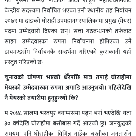
गत पुसमा सम्पन्न पार्टीको आठौं राष्ट्रिय महाधिवेशनबाट
केन्द्रीय सदस्यमा निर्वाचित भएका उनी स्थानीय तह निर्वाचन
२०७९ मा दाङको घोराही उपमहानगरपालिकामा प्रमुख (मेयर)
पदमा उम्मेदवारी दिएका छन्। सत्ता गठबन्धनको तर्फबाट
साझा उम्मेदवारका रुपमा निर्वाचनमा होमिएका उनै
डायमण्डसँग निर्वाचनकै सन्दर्भमा गरिएको कुराकानी यहाँ
प्रस्तुत गरिएको छ-
चुनावको घोषणा भएको धेरैपछि मात्र तपाई घोराहीमा
मेयरको उम्मेदवारका रुपमा अगाडि आउनुभयो। पहिलेदेखि
नै मेयरको तयारीमा हुनुहुन्थ्यो कि?
म २०४८ सालमा भरतपुर क्याम्पसमा पढ्न भर्ना भएदेखि यता
३० वर्षदेखि घोराहीमा बसोबास गर्दै आएको छु। जनयुद्धको
समयमा पनि घोराहीका विभिन्न गाउँका बस्तीका जनतासँग