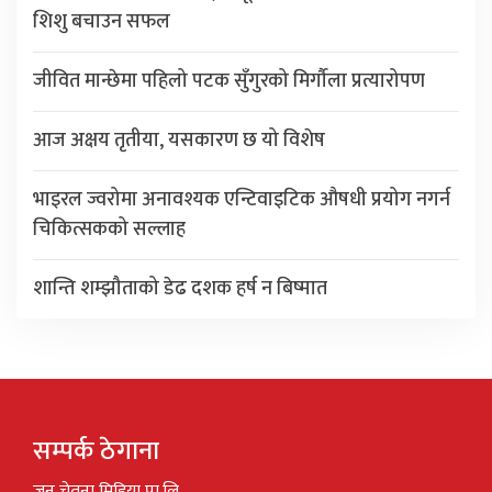
शिशु बचाउन सफल
जीवित मान्छेमा पहिलो पटक सुँगुरको मिर्गौला प्रत्यारोपण
आज अक्षय तृतीया, यसकारण छ यो विशेष
भाइरल ज्वरोमा अनावश्यक एन्टिवाइटिक औषधी प्रयोग नगर्न
चिकित्सकको सल्लाह
शान्ति शम्झौताको डेढ दशक हर्ष न बिष्मात
सम्पर्क ठेगाना
जन चेतना मिडिया प्रा.लि