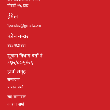
घोराही १५, दाङ
ईमेल
1pandav@gmail.com
फोन नम्वर
9857821981
सूचना विभाग दर्ता नं.
८६७/०७५/७६
हाम्रो समुह
सम्पादक
पाण्डव शर्मा
सह-सम्पादक
नवराज शर्मा