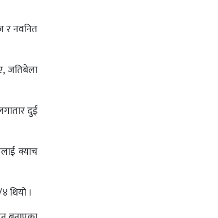
नसज र नवनित
, जतिबेला
 लगातार दुई
नलाई क्याच
/४ थियो ।
 रन बनाएका