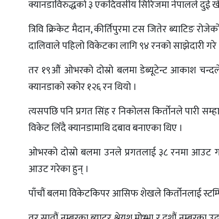
क्यानडाविरुद्धको ३ एकदिवसीय सिरिजमा नेपालले दुई
त्रिवि क्रिकेट मैदान, कीर्तिपुरमा टस जितेर ब्याटिङ र
दालिवाले पहिलो विकेटका लागि ९४ रनको साझेदारी गरे 
तर १९औं ओभरको दोस्रो बलमा डेब्यूटेन्ट आकाश चन
क्यानडाको स्कोर १२६ रन थियो ।
त्यसपछि पनि प्रगत सिंह र निकोलस किर्तोनले पारी सम्ह
विकेट लिँदै क्यानडामाथि दबाव बनाएका थिए ।
ओभरको दोस्रो बलमा उनले प्रगतलाई ३८ रनमा आउट गरे 
आउट गरेका हुन् ।
पाँचौं बलमा विकेटकिपर आसिफ शेखले किर्तोनलाई स्टम्
तर सातौं नम्बरका ब्याटर श्रेयश मोभ्भा र दशौं नम्बर