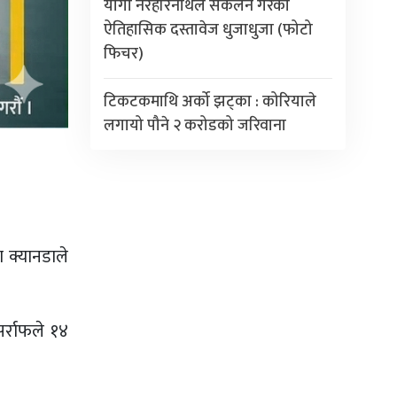
योगी नरहरिनाथले संकलन गरेका
ऐतिहासिक दस्तावेज धुजाधुजा (फोटो
फिचर)
टिकटकमाथि अर्को झट्का : कोरियाले
लगायो पौने २ करोडको जरिवाना
 क्यानडाले
र्राफले १४