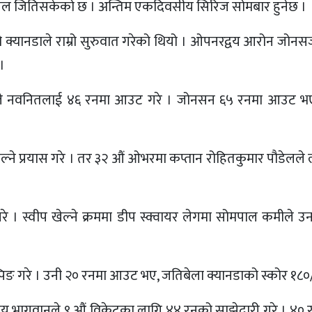
 खेल जितिसकेको छ । अन्तिम एकदिवसीय सिरिज सोमबार हुनेछ ।
ोजेको क्यानडाले राम्रो सुरुवात गरेको थियो । ओपनरद्वय आरोन जो
।
्दले नवनितलाई ४६ रनमा आउट गरे । जोनसन ६५ रनमा आउट भए
ाल्ने प्रयास गरे । तर ३२ औं ओभरमा कप्तान रोहितकुमार पौडेलले
। स्वीप खेल्ने क्रममा डीप स्क्वायर लेगमा सोमपाल कमीले उ
पिङ गरे । उनी २० रनमा आउट भए, जतिबेला क्यानडाको स्कोर १८०
का उदय भागवानले ९ औं विकेटका लागि ४४ रनको साझेदारी गरे । ४०