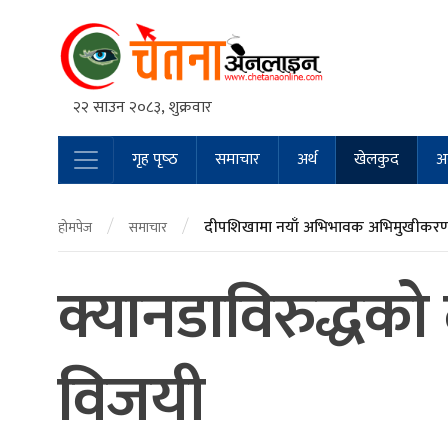
२२ साउन २०८३, शुक्रवार
गृह पृष्‍ठ
समाचार
अर्थ
खेलकुद
अन
Main Navigation
/
/
दीपशिखामा नयाँ अभिभावक अभिमुखीकरण 
होमपेज
समाचार
क्यानडाविरुद्धको
विजयी