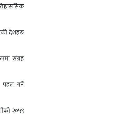
ऐतिहाससिक
मेकी देशहरु
पमा संग्रह
 पहल गर्ने
ोगीको २०५९