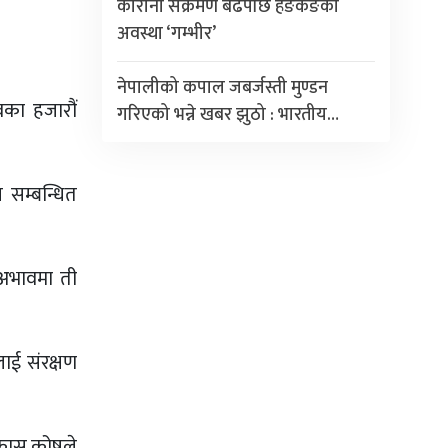
कोरोना संक्रमण बढेपछि हङकङको
अवस्था ‘गम्भीर’
नेपालीको कपाल जबर्जस्ती मुण्डन
वका हजारौं
गरिएको भन्ने खबर झुठो : भारतीय…
 सम्बन्धित
ो अभावमा ती
ाई संरक्षण
िकास कोषले