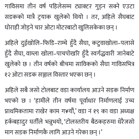
गाविसमा तीन वर्ष पहिलेसम्म ट्याक्टर गुड्न सक्ने एउटा
सडकको मात्रै ट्रयाक खुलेको थियो । तर, अहिले सैघबाट
घोराही जोड्ने चार ओटा मोटरबाटो खुलिसकेका छन् ।
अहिले दुईखोलि–फिडि–राम्चे हुँदै सैघा, कटुवाखोला–पलासे
हुँदै सैघा, वाम्ला खोला–पाचपोखरि हुँदै स्वर्गद्धवारी जानेबाटे
खुलेको छ । तीन वर्षको बीचमा साविकको सैघा गाविसभित्र
१२ ओटा सडक सञ्जाल विस्तार भएका छन् ।
अहिले सबै जसो टोलबाट वडा कार्यालय आउने सडक निर्माण
भएको छ । ‘हामीले तीन वर्षमा पूर्वाधार निर्माणलाई उच्च
प्राथमिकतामा राखेर काम ग¥यौं,’ वडा नं १९ का वडा अध्यक्ष
हर्कबहादुर घर्तीले भन्नुभयो, ‘टोलस्तरीय बैठकहरुमा धेरैजसो
माग सडक निर्माणकै लागि आउने गरेका छन् ।’