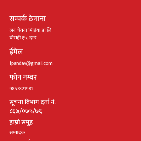
सम्पर्क ठेगाना
जन चेतना मिडिया प्रा.लि
घोराही १५, दाङ
ईमेल
1pandav@gmail.com
फोन नम्वर
9857821981
सूचना विभाग दर्ता नं.
८६७/०७५/७६
हाम्रो समुह
सम्पादक