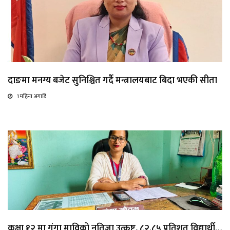
दाङमा मनग्य बजेट सुनिश्चित गर्दै मन्त्रालयबाट बिदा भएकी सीता
1 महिना अगाडि
कक्षा १२ मा गंगा माविको नतिजा उत्कृष्ट, ८२.८५ प्रतिशत विद्यार्थी…