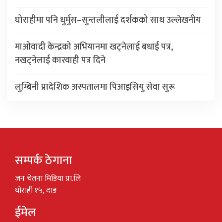
घोराहीमा पनि धुर्मुस–सुन्तलीलाई दर्शकको साथ उल्लेखनीय
माओवादी केन्द्रको अभियानमा खट्नेलाई बधाई पत्र,
नखट्नेलाई कारवाही पत्र दिने
लुम्बिनी प्रादेशिक अस्पतालमा पिआइसियु सेवा सुरू
सम्पर्क ठेगाना
जन चेतना मिडिया प्रा.लि
घोराही १५, दाङ
ईमेल