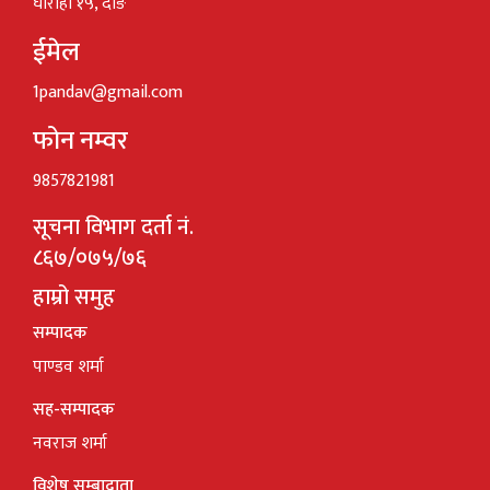
घोराही १५, दाङ
ईमेल
1pandav@gmail.com
फोन नम्वर
9857821981
सूचना विभाग दर्ता नं.
८६७/०७५/७६
हाम्रो समुह
सम्पादक
पाण्डव शर्मा
सह-सम्पादक
नवराज शर्मा
विशेष सम्बादाता