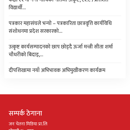
कक्षा १२ मा गंगा माविको नतिजा उत्कृष्ट, ८२.८५ प्रतिशत
विद्यार्थी…
पत्रकार महासंघले भन्यो – पत्रकारिता छात्रवृत्ति कार्यविधि
संशोधनमा प्रदेश सरकारको…
उत्कृष्ट कार्यसम्पादनको छाप छोड्दै ऊर्जा मन्त्री सीता शर्मा
चौधरीको बिदाइ,…
दीपशिखामा नयाँ अभिभावक अभिमुखीकरण कार्यक्रम
सम्पर्क ठेगाना
जन चेतना मिडिया प्रा.लि