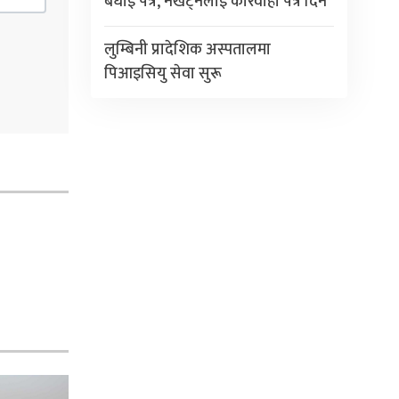
बधाई पत्र, नखट्नेलाई कारवाही पत्र दिने
लुम्बिनी प्रादेशिक अस्पतालमा
पिआइसियु सेवा सुरू