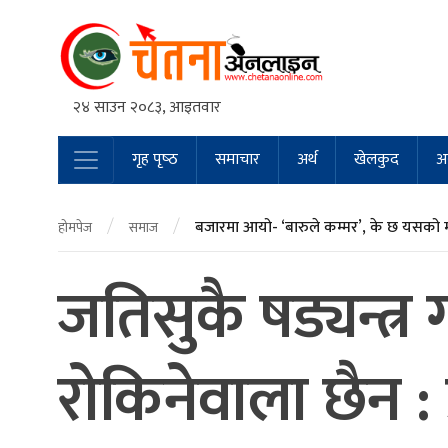
२४ साउन २०८३, आइतवार
गृह पृष्‍ठ
समाचार
अर्थ
खेलकुद
अन
Main Navigation
/
/
बजारमा आयो- ‘बारुले कम्मर’, के छ यसको 
होमपेज
समाज
जतिसुकै षड्यन्त्र 
रोकिनेवाला छैन : प्