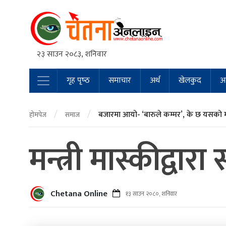
२३ साउन २०८३, शनिवार
गृह पृष्‍ठ
समाचार
अर्थ
खेलकुद
अन
Main Navigation
/
/
बजारमा आयो- ‘बारुले कम्मर’, के छ यसको 
होमपेज
समाज
मन्त्री मास्कीद्व
Chetana Online
१३ साउन २०८०, शनिवार