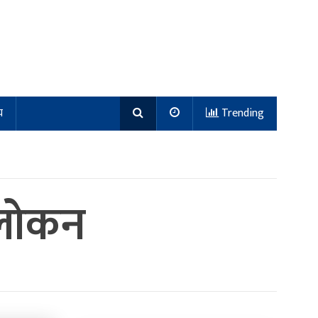
य
Trending
अवलोकन