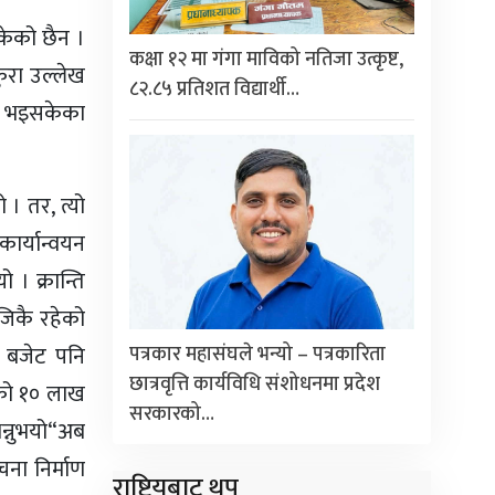
सकेको छैन ।
कक्षा १२ मा गंगा माविको नतिजा उत्कृष्ट,
ुरा उल्लेख
८२.८५ प्रतिशत विद्यार्थी…
र्ण भइसकेका
। तर, त्यो
कार्यान्वयन
 । क्रान्ति
जिकै रहेको
पत्रकार महासंघले भन्यो – पत्रकारिता
ा बजेट पनि
छात्रवृत्ति कार्यविधि संशोधनमा प्रदेश
एको १० लाख
सरकारको…
न्नुभयो“अब
ना निर्माण
राष्ट्रियबाट थप