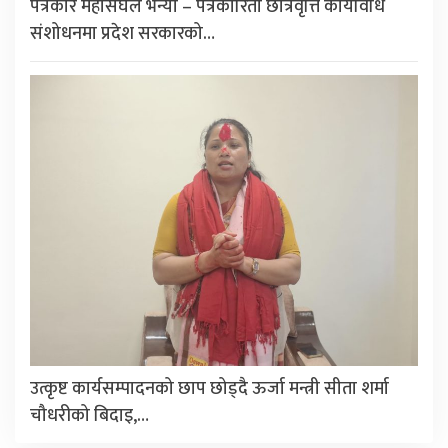
पत्रकार महासंघले भन्यो – पत्रकारिता छात्रवृत्ति कार्यविधि
संशोधनमा प्रदेश सरकारको…
उत्कृष्ट कार्यसम्पादनको छाप छोड्दै ऊर्जा मन्त्री सीता शर्मा
चौधरीको बिदाइ,…