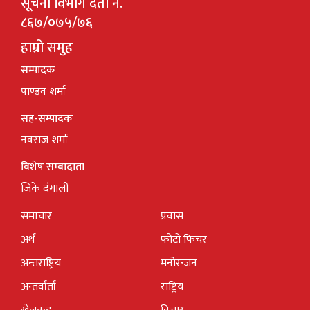
सूचना विभाग दर्ता नं.
८६७/०७५/७६
हाम्रो समुह
सम्पादक
पाण्डव शर्मा
सह-सम्पादक
नवराज शर्मा
विशेष सम्बादाता
जिके दंगाली
समाचार
प्रवास
अर्थ
फोटो फिचर
अन्तराष्ट्रिय
मनोरन्जन
अन्तर्वार्ता
राष्ट्रिय