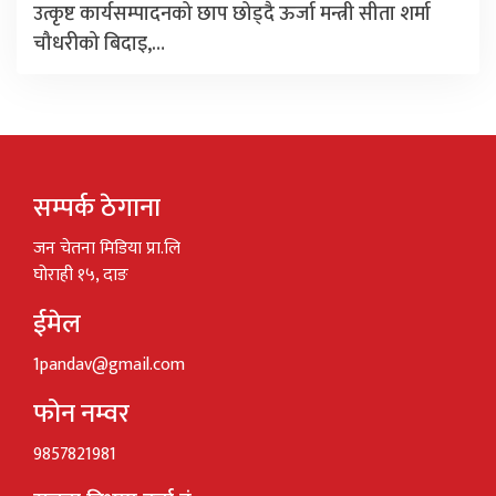
उत्कृष्ट कार्यसम्पादनको छाप छोड्दै ऊर्जा मन्त्री सीता शर्मा
चौधरीको बिदाइ,…
सम्पर्क ठेगाना
जन चेतना मिडिया प्रा.लि
घोराही १५, दाङ
ईमेल
1pandav@gmail.com
फोन नम्वर
9857821981