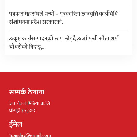
पत्रकार महासंघले भन्यो – पत्रकारिता छात्रवृत्ति कार्यविधि
संशोधनमा प्रदेश सरकारको…
उत्कृष्ट कार्यसम्पादनको छाप छोड्दै ऊर्जा मन्त्री सीता शर्मा
चौधरीको बिदाइ,…
सम्पर्क ठेगाना
जन चेतना मिडिया प्रा.लि
घोराही १५, दाङ
ईमेल
1pandav@gmail.com