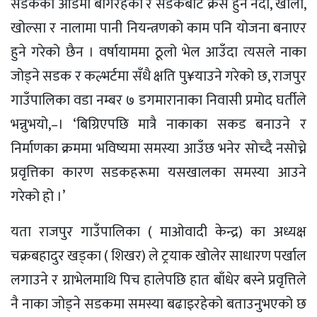
सडकको आडैमा बगिरहेका र सडकबाट क्रस हुने नदी, खोला,
खोल्सा र नालामा पानी नियन्त्रणको काम पनि योजना बनाएर
हुने गरेको छैन । वर्षायाममा ठूलो भेल आउँदा त्यसले नाका
जोड्ने सडक र कल्भर्टमा
सँधै
क्षति
पु¥याउने
गरेको छ, राजपुर
गाउँपालिका वडा नम्बर ७
डगमारानाका
निवासी प्रमोद घर्तीले
भन्नुभयो,–। ‘बिग्रिएपछि मात्रै नाकाका
सकड
बनाउने र
निर्माणका क्रममा भविष्यमा समस्या आउँछ भनेर सोच्दै नसोच्ने
प्रवृत्तिका कारण
सडकहरूमा
यसखालका समस्या आउने
गरेको हो ।’
यता राजपुर गाउँपालिका ( माओवादी केन्द्र) का अध्यक्ष
चक्रबहादुर खड्का ( शिखर) ले ट्रयाक खोलेर साधारण पर्खाल
लगाउने र ग्राभेलमाथि पिच हालेपछि हात बाँधेर बस्ने प्रवृत्तिले
नै नाका जोड्ने सडकमा समस्या बढाइरहेको बताउनुभएको छ