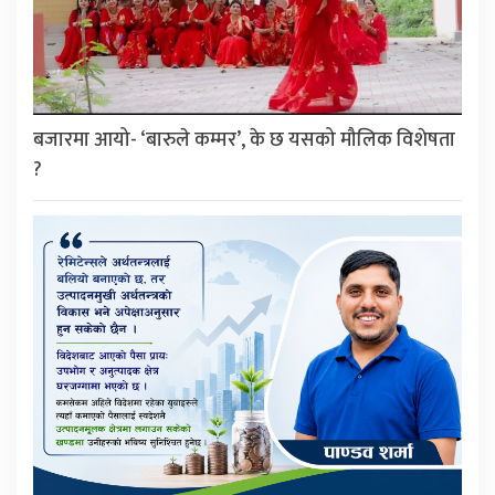
बजारमा आयो- ‘बारुले कम्मर’, के छ यसको मौलिक विशेषता
?