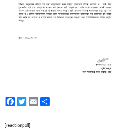
Facebook
Twitter
Email
Share
[reactionpoll]