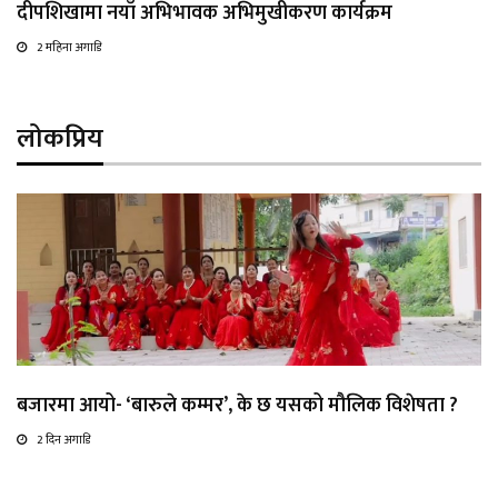
दीपशिखामा नयाँ अभिभावक अभिमुखीकरण कार्यक्रम
2 महिना अगाडि
लोकप्रिय
बजारमा आयो- ‘बारुले कम्मर’, के छ यसको मौलिक विशेषता ?
2 दिन अगाडि