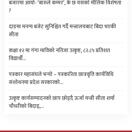
बजारमा आयो- ‘बारुले कम्मर’, के छ यसको मौलिक विशेषता
?
दाङमा मनग्य बजेट सुनिश्चित गर्दै मन्त्रालयबाट बिदा भएकी
सीता
कक्षा १२ मा गंगा माविको नतिजा उत्कृष्ट, ८२.८५ प्रतिशत
विद्यार्थी…
पत्रकार महासंघले भन्यो – पत्रकारिता छात्रवृत्ति कार्यविधि
संशोधनमा प्रदेश सरकारको…
उत्कृष्ट कार्यसम्पादनको छाप छोड्दै ऊर्जा मन्त्री सीता शर्मा
चौधरीको बिदाइ,…