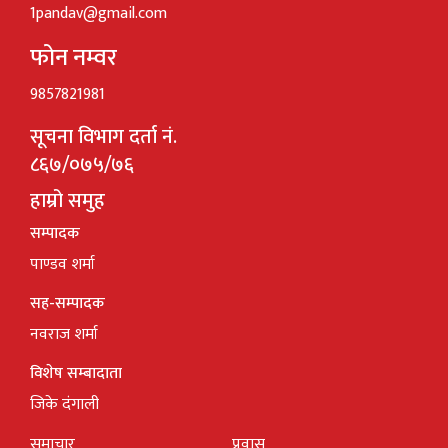
1pandav@gmail.com
फोन नम्वर
9857821981
सूचना विभाग दर्ता नं.
८६७/०७५/७६
हाम्रो समुह
सम्पादक
पाण्डव शर्मा
सह-सम्पादक
नवराज शर्मा
विशेष सम्बादाता
जिके दंगाली
समाचार
प्रवास