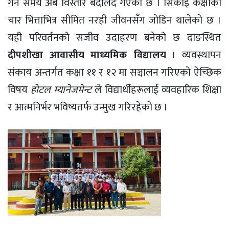
गर्ने समय अब विस्तारै बदलिँदै गएको छ । सिकाइ कक्षाको
चार भित्ताभित्र सीमित नरही जीवनसँग जोडिन थालेको छ ।
यही परिवर्तनको सजीव उदाहरण बनेको छ दाङस्थित
दीपशीखा आवासीय माध्यमिक विद्यालय
। व्यवस्थापन
संकाय अन्तर्गत कक्षा ११ र १२ मा सञ्चालन गरिएको ऐच्छिक
विषय
होटल म्यानेजमेन्ट
ले विद्यार्थीहरूलाई व्यवहारिक शिक्षा
र आत्मनिर्भर भविष्यतर्फ उन्मुख गरिरहेको छ ।