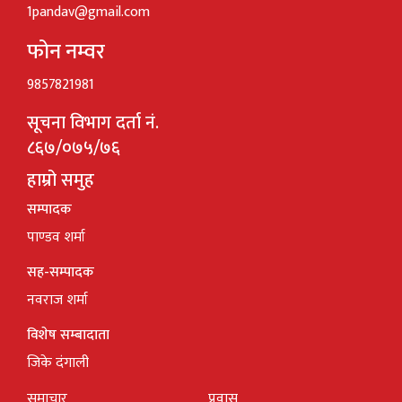
1pandav@gmail.com
फोन नम्वर
9857821981
सूचना विभाग दर्ता नं.
८६७/०७५/७६
हाम्रो समुह
सम्पादक
पाण्डव शर्मा
सह-सम्पादक
नवराज शर्मा
विशेष सम्बादाता
जिके दंगाली
समाचार
प्रवास