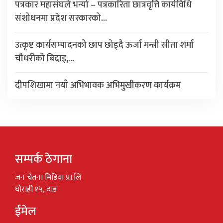
पत्रकार महासंघले भन्यो – पत्रकारिता छात्रवृत्ति कार्यविधि
संशोधनमा प्रदेश सरकारको…
उत्कृष्ट कार्यसम्पादनको छाप छोड्दै ऊर्जा मन्त्री सीता शर्मा
चौधरीको बिदाइ,…
दीपशिखामा नयाँ अभिभावक अभिमुखीकरण कार्यक्रम
सम्पर्क ठेगाना
जन चेतना मिडिया प्रा.लि
घोराही १५, दाङ
ईमेल