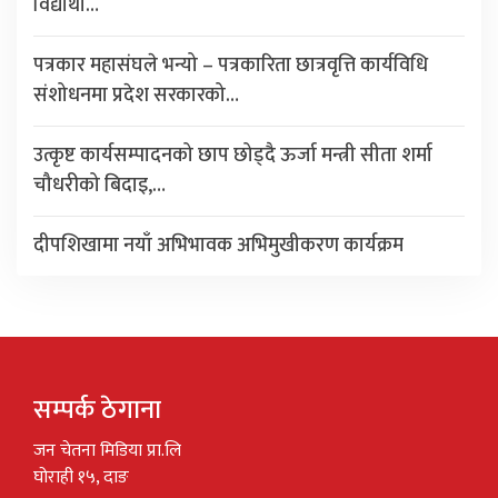
विद्यार्थी…
पत्रकार महासंघले भन्यो – पत्रकारिता छात्रवृत्ति कार्यविधि
संशोधनमा प्रदेश सरकारको…
उत्कृष्ट कार्यसम्पादनको छाप छोड्दै ऊर्जा मन्त्री सीता शर्मा
चौधरीको बिदाइ,…
दीपशिखामा नयाँ अभिभावक अभिमुखीकरण कार्यक्रम
सम्पर्क ठेगाना
जन चेतना मिडिया प्रा.लि
घोराही १५, दाङ