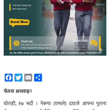
Facebook
Twitter
Email
Share
चेतना अनलाइ
न
घाेराही, १७ भदाै । नेकपा (एमाले) दाङले आफ्ना पुराना