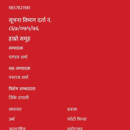
9857821981
सूचना विभाग दर्ता नं.
८६७/०७५/७६
हाम्रो समुह
सम्पादक
पाण्डव शर्मा
सह-सम्पादक
नवराज शर्मा
विशेष सम्बादाता
जिके दंगाली
समाचार
प्रवास
अर्थ
फोटो फिचर
अन्तराष्ट्रिय
मनोरन्जन