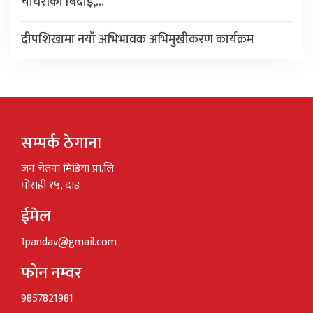
चौधरीको बिदाइ,…
दीपशिखामा नयाँ अभिभावक अभिमुखीकरण कार्यक्रम
सम्पर्क ठेगाना
जन चेतना मिडिया प्रा.लि
घोराही १५, दाङ
ईमेल
1pandav@gmail.com
फोन नम्वर
9857821981