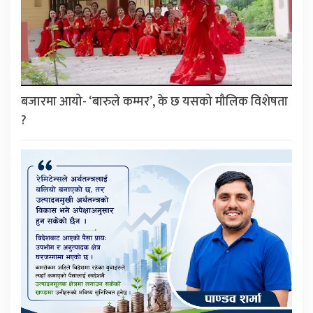
बजारमा आयो- ‘बारुले कम्मर’, के छ यसको मौलिक विशेषता
?