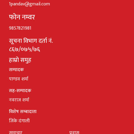
1pandav@gmail.com
फोन नम्वर
9857821981
सूचना विभाग दर्ता नं.
८६७/०७५/७६
हाम्रो समुह
सम्पादक
पाण्डव शर्मा
सह-सम्पादक
नवराज शर्मा
विशेष सम्बादाता
जिके दंगाली
समाचार
प्रवास