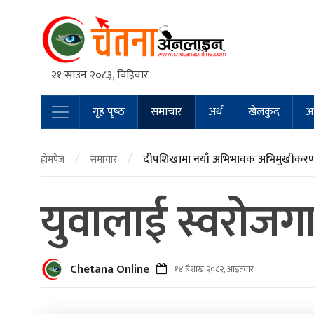
२१ साउन २०८३, बिहिवार
गृह पृष्‍ठ
समाचार
अर्थ
खेलकुद
अन
Main Navigation
/
/
दीपशिखामा नयाँ अभिभावक अभिमुखीकरण 
होमपेज
समाचार
युवालाई स्वरोजग
Chetana Online
१४ बैशाख २०८२, आइतवार