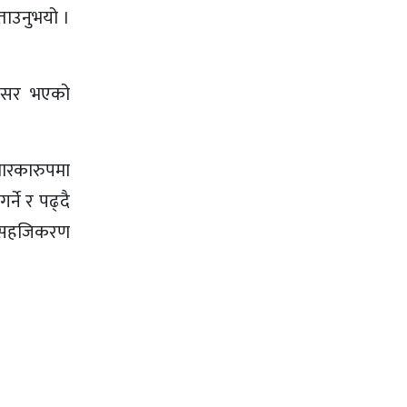
बताउनुभयो ।
 अबसर भएको
धारकारुपमा
ने र पढ्दै
मको सहजिकरण