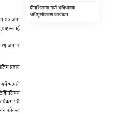
दीपशिखामा नयाँ अभिभावक
अभिमुखीकरण कार्यक्रम
म्म ६० जना
युवाहरूलाई
 १९ जना र
लिम प्रदान
गर्ने भएको
टेक्निसियन
क्रम गर्दै
जनाका फोकल