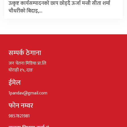
उत्कृष्ट कार्यसम्पादनको छाप छोड्दै ऊर्जा मन्त्री सीता शर्मा
चौधरीको बिदाइ,…
सम्पर्क ठेगाना
जन चेतना मिडिया प्रा.लि
घोराही १५, दाङ
ईमेल
1pandav@gmail.com
फोन नम्वर
9857821981