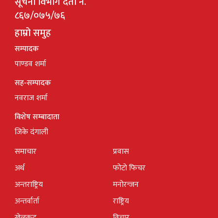
सूचना विभाग दर्ता नं.
८६७/०७५/७६
हाम्रो समुह
सम्पादक
पाण्डव शर्मा
सह-सम्पादक
नवराज शर्मा
विशेष सम्बादाता
जिके दंगाली
समाचार
प्रवास
अर्थ
फोटो फिचर
अन्तराष्ट्रिय
मनोरन्जन
अन्तर्वार्ता
राष्ट्रिय
खेलकुद
विचार