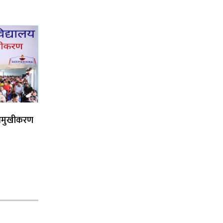
िमुखीकरण