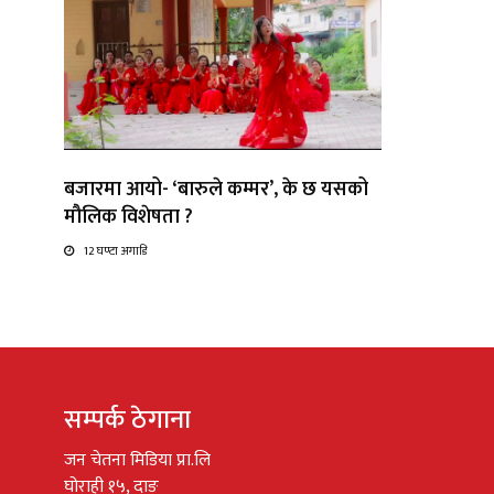
बजारमा आयो- ‘बारुले कम्मर’, के छ यसको
मौलिक विशेषता ?
12 घण्टा अगाडि
सम्पर्क ठेगाना
जन चेतना मिडिया प्रा.लि
घोराही १५, दाङ