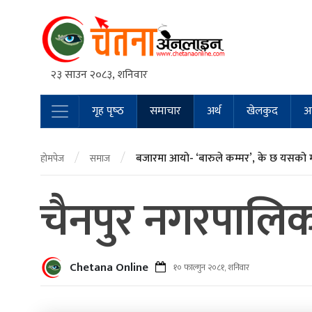
२३ साउन २०८३, शनिवार
गृह पृष्‍ठ
समाचार
अर्थ
खेलकुद
अन
Main Navigation
/
/
बजारमा आयो- ‘बारुले कम्मर’, के छ यसको 
होमपेज
समाज
चैनपुर नगरपालिका
Chetana Online
१० फाल्गुन २०८१, शनिवार