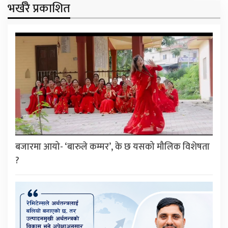
भर्खरै प्रकाशित
बजारमा आयो- ‘बारुले कम्मर’, के छ यसको मौलिक विशेषता
?