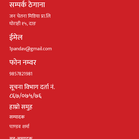
सम्पर्क ठेगाना
जन चेतना मिडिया प्रा.लि
घोराही १५, दाङ
ईमेल
1pandav@gmail.com
फोन नम्वर
9857821981
सूचना विभाग दर्ता नं.
८६७/०७५/७६
हाम्रो समुह
सम्पादक
पाण्डव शर्मा
सह-सम्पादक