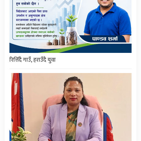
रित्तिँदै गाउँ, हराउँदै युवा