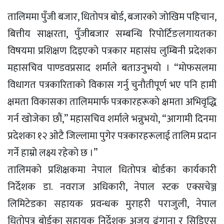
तालिममा पुँजी बजार, धिताेपत्र बाेर्ड, बजारकाे जाेखिम पहिचान,
बित्तीय साक्षरता, पुँजीबजार सम्बन्धि रिपोर्टिङलगायतका
विषयमा प्रशिक्षण दिइएकाे पत्रकार महासंघ लुम्बिनी प्रदेशका
महासचिव पाण्डवप्रसाद शर्माले बताउनुभयाे । “माेफसलमा
विधागत पत्रकारिताकाे विकास गर्नु चुनाैतीपूर्ण भए पनि हामी
क्षमता विकासका तालिममार्फ पत्रकारहरूकाे क्षमता अभिवृद्धि
गर्न खाेजेका छाैं,” महासचिव शर्माले भन्नुभयाे, “आगामी दिनमा
प्रदेशका १२ ओटै जिल्लामा पुगेर पत्रकारहरूलाई तालिम प्रदान
गर्ने हाम्रो लक्ष्य रहेकाे छ ।”
तालिमकाे प्रशिक्षकमा नेपाल धिताेपत्र बाेर्डका कार्यकारी
निर्देशक डा. नवराज अधिकारी, नेपाल स्टक एक्सचेञ्ज
लिमिटेडका सहायक प्रवन्धक मुराहरी पराजुली, नेपाल
धिताेपत्र बाेर्डका सहायक निर्देशक अजय ढुंगाना र सिडिएस