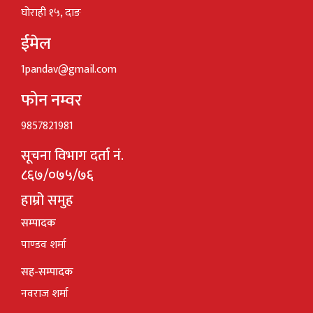
घोराही १५, दाङ
ईमेल
1pandav@gmail.com
फोन नम्वर
9857821981
सूचना विभाग दर्ता नं.
८६७/०७५/७६
हाम्रो समुह
सम्पादक
पाण्डव शर्मा
सह-सम्पादक
नवराज शर्मा