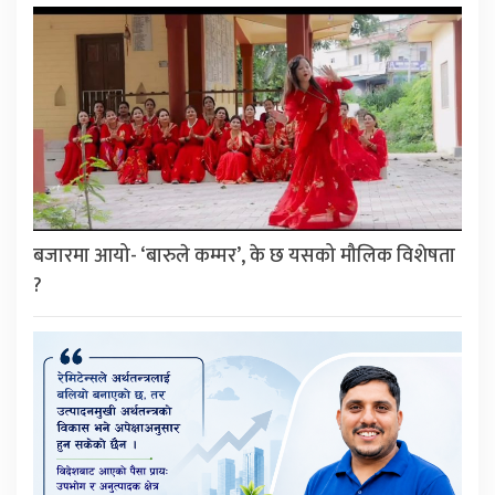
बजारमा आयो- ‘बारुले कम्मर’, के छ यसको मौलिक विशेषता
?