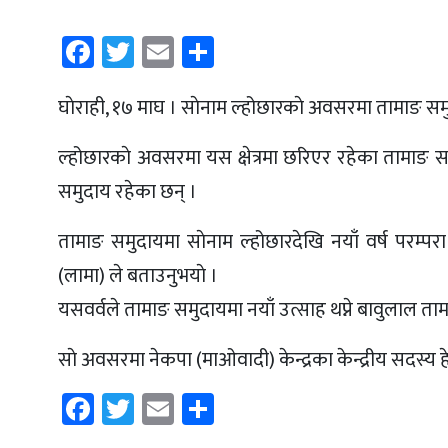
Facebook
Twitter
Email
Share
घाेराही, १७ माघ । साेनाम ल्होछारकाे अवसरमा तामाङ सम
ल्होछारकाे अवसरमा यस क्षेत्रमा छरिएर रहेका तामाङ सम
समुदाय रहेका छन् ।
तामाङ समुदायमा साेनाम ल्होछारदेखि नयाँ वर्ष परम्परा श
(लामा) ले बताउनुभयाे ।
यसवर्वले तामाङ समुदायमा नयाँ उत्साह थप्ने बावुलाल ता
साे अवसरमा नेकपा (माओवादी) केन्द्रका केन्द्रीय सदस्य ह
Facebook
Twitter
Email
Share