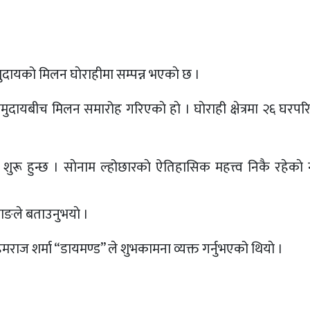
ुदायको मिलन घाेराहीमा सम्पन्न भएकाे छ ।
ुदायबीच मिलन समारोह गरिएकाे हाे । घाेराही क्षेत्रमा २६ घरप
ुरू हुन्छ । साेनाम ल्होछारकाे ऐतिहासिक महत्त्व निकै रहेकाे ना
माङले बताउनुभयाे ।
ेमराज शर्मा “डायमण्ड” ले शुभकामना व्यक्त गर्नुभएको थियाे ।