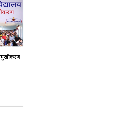
िमुखीकरण