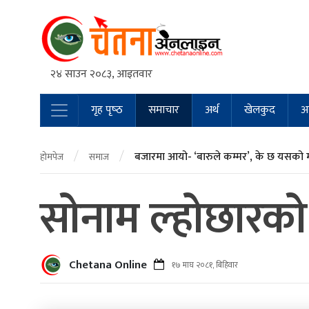
२४ साउन २०८३, आइतवार
गृह पृष्‍ठ
समाचार
अर्थ
खेलकुद
अन
Main Navigation
/
/
बजारमा आयो- ‘बारुले कम्मर’, के छ यसको 
होमपेज
समाज
साेनाम ल्होछार
Chetana Online
१७ माघ २०८१, बिहिवार