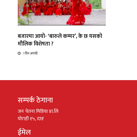
बजारमा आयो- ‘बारुले कम्मर’, के छ यसको
मौलिक विशेषता ?
1 दिन अगाडि
सम्पर्क ठेगाना
जन चेतना मिडिया प्रा.लि
घोराही १५, दाङ
ईमेल