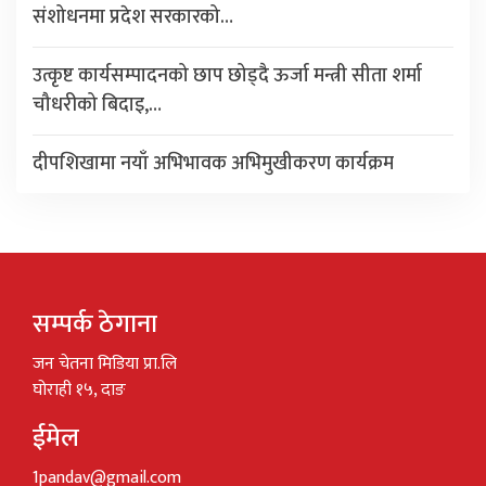
संशोधनमा प्रदेश सरकारको…
उत्कृष्ट कार्यसम्पादनको छाप छोड्दै ऊर्जा मन्त्री सीता शर्मा
चौधरीको बिदाइ,…
दीपशिखामा नयाँ अभिभावक अभिमुखीकरण कार्यक्रम
सम्पर्क ठेगाना
जन चेतना मिडिया प्रा.लि
घोराही १५, दाङ
ईमेल
1pandav@gmail.com