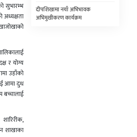
ो सुभारम्भ
दीपशिखामा नयाँ अभिभावक
 अध्यक्षता
अभिमुखीकरण कार्यक्रम
लेखाजोखाको
लबालिकालाई
क्ष र योग्य
ामा उहाँको
लाई आमा दुध
िम बच्चालाई
 शारिरीक,
द्धन शाखाका