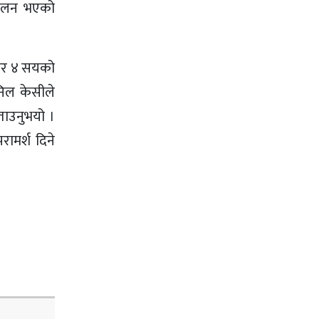
्चालन भएको
जार ४ सयको
निल केसीले
ताउनुभयो ।
ामर्श दिने