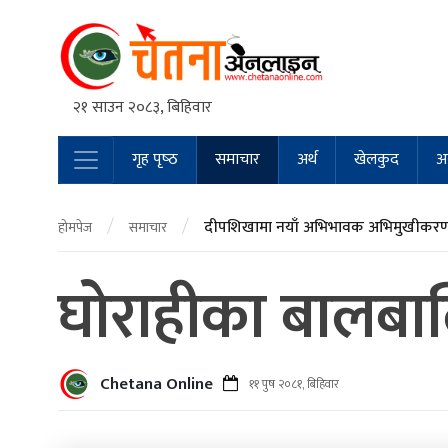
२१ साउन २०८३, बिहिवार
गृह पृष्‍ठ
समाचार
अर्थ
खेलकुद
अन
Main Navigation
/
/
दीपशिखामा नयाँ अभिभावक अभिमुखीकरण 
होमपेज
समाचार
घोराहीका बालबाल
Chetana Online
११ पुष २०८१, बिहिवार