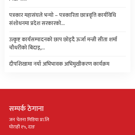
पत्रकार महासंघले भन्यो – पत्रकारिता छात्रवृत्ति कार्यविधि
संशोधनमा प्रदेश सरकारको…
उत्कृष्ट कार्यसम्पादनको छाप छोड्दै ऊर्जा मन्त्री सीता शर्मा
चौधरीको बिदाइ,…
दीपशिखामा नयाँ अभिभावक अभिमुखीकरण कार्यक्रम
सम्पर्क ठेगाना
जन चेतना मिडिया प्रा.लि
घोराही १५, दाङ