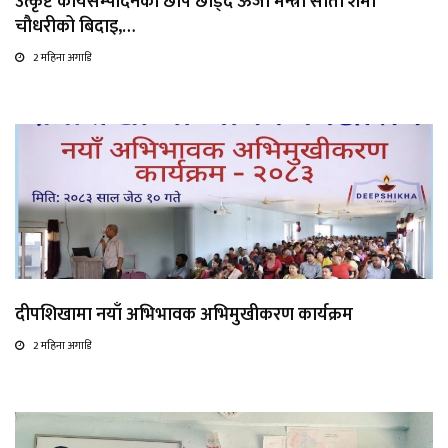
उत्कृष्ट कार्यसम्पादनको छाप छोड्दै ऊर्जा मन्त्री सीता शर्मा
चौधरीको बिदाइ,…
2 महिना अगाडि
दीपशिखामा नयाँ अभिभावक अभिमुखीकरण कार्यक्रम
2 महिना अगाडि