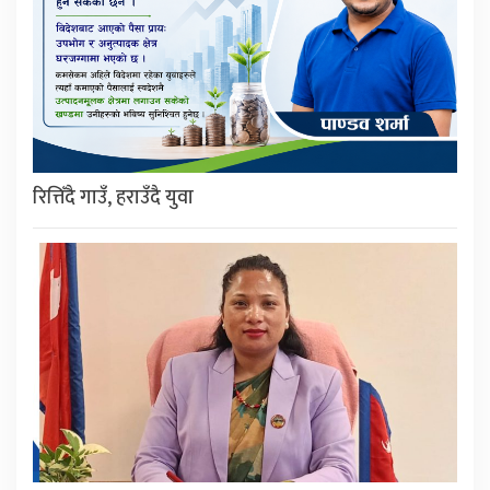
रित्तिँदै गाउँ, हराउँदै युवा