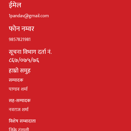
ईमेल
1pandav@gmail.com
फोन नम्वर
9857821981
सूचना विभाग दर्ता नं.
८६७/०७५/७६
हाम्रो समुह
सम्पादक
पाण्डव शर्मा
सह-सम्पादक
नवराज शर्मा
विशेष सम्बादाता
जिके दंगाली