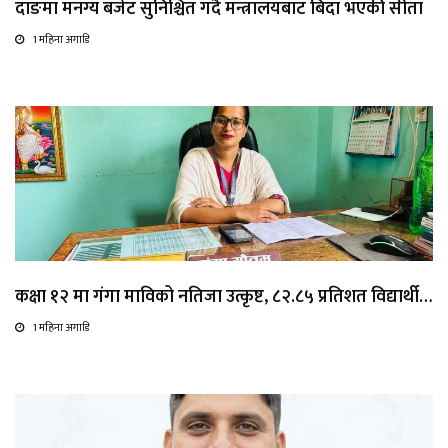
दाङमा मनग्य बजेट सुनिश्चित गर्दै मन्त्रालयबाट बिदा भएकी सीता
1 महिना अगाडि
कक्षा १२ मा गंगा माविको नतिजा उत्कृष्ट, ८२.८५ प्रतिशत विद्यार्थी…
1 महिना अगाडि