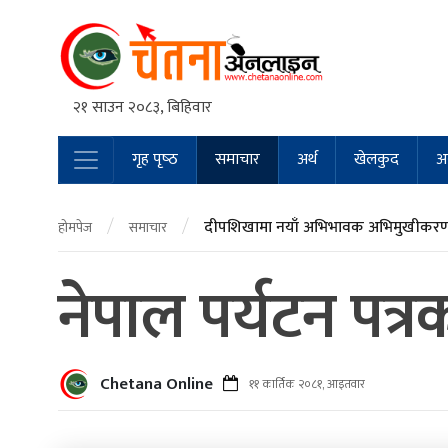
२१ साउन २०८३, बिहिवार
गृह पृष्‍ठ
समाचार
अर्थ
खेलकुद
अन
Main Navigation
/
/
दीपशिखामा नयाँ अभिभावक अभिमुखीकरण 
होमपेज
समाचार
नेपाल पर्यटन पत्
Chetana Online
११ कार्तिक २०८१, आइतवार