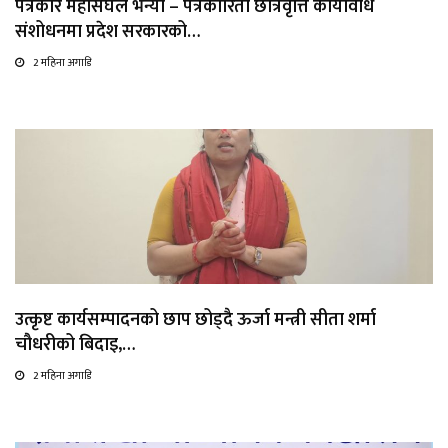
पत्रकार महासंघले भन्यो – पत्रकारिता छात्रवृत्ति कार्यविधि
संशोधनमा प्रदेश सरकारको…
2 महिना अगाडि
उत्कृष्ट कार्यसम्पादनको छाप छोड्दै ऊर्जा मन्त्री सीता शर्मा
चौधरीको बिदाइ,…
2 महिना अगाडि