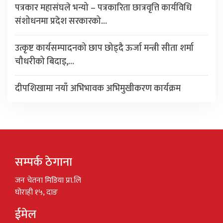
पत्रकार महासंघले भन्यो – पत्रकारिता छात्रवृत्ति कार्यविधि
संशोधनमा प्रदेश सरकारको…
उत्कृष्ट कार्यसम्पादनको छाप छोड्दै ऊर्जा मन्त्री सीता शर्मा
चौधरीको बिदाइ,…
दीपशिखामा नयाँ अभिभावक अभिमुखीकरण कार्यक्रम
सम्पर्क ठेगाना
जन चेतना मिडिया प्रा.लि
घोराही १५, दाङ
ईमेल