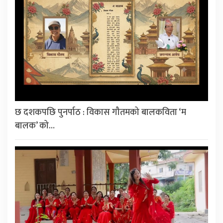
छ दशकपछि पुनर्पाठ : विकास गौतमको बालकविता ‘म
बालक’ को…