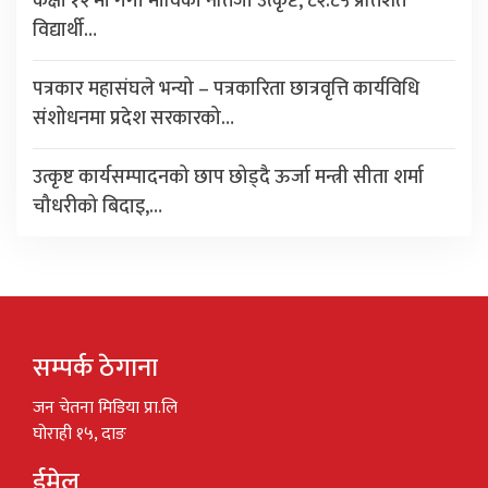
कक्षा १२ मा गंगा माविको नतिजा उत्कृष्ट, ८२.८५ प्रतिशत
विद्यार्थी…
पत्रकार महासंघले भन्यो – पत्रकारिता छात्रवृत्ति कार्यविधि
संशोधनमा प्रदेश सरकारको…
उत्कृष्ट कार्यसम्पादनको छाप छोड्दै ऊर्जा मन्त्री सीता शर्मा
चौधरीको बिदाइ,…
सम्पर्क ठेगाना
जन चेतना मिडिया प्रा.लि
घोराही १५, दाङ
ईमेल