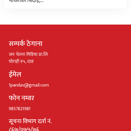
चौधरीको बिदाइ,…
सम्पर्क ठेगाना
जन चेतना मिडिया प्रा.लि
घोराही १५, दाङ
ईमेल
1pandav@gmail.com
फोन नम्वर
9857821981
सूचना विभाग दर्ता नं.
८६७/०७५/७६