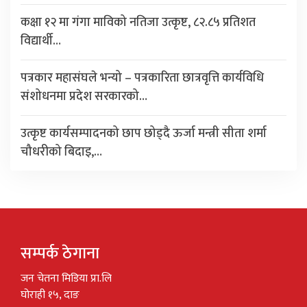
कक्षा १२ मा गंगा माविको नतिजा उत्कृष्ट, ८२.८५ प्रतिशत
विद्यार्थी…
पत्रकार महासंघले भन्यो – पत्रकारिता छात्रवृत्ति कार्यविधि
संशोधनमा प्रदेश सरकारको…
उत्कृष्ट कार्यसम्पादनको छाप छोड्दै ऊर्जा मन्त्री सीता शर्मा
चौधरीको बिदाइ,…
सम्पर्क ठेगाना
जन चेतना मिडिया प्रा.लि
घोराही १५, दाङ