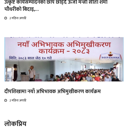
उत्कृष्ट कार्यसम्पादनको छाप छोड्दै ऊर्जा मन्त्री सीता शर्मा
चौधरीको बिदाइ,…
2 महिना अगाडि
दीपशिखामा नयाँ अभिभावक अभिमुखीकरण कार्यक्रम
2 महिना अगाडि
लोकप्रिय