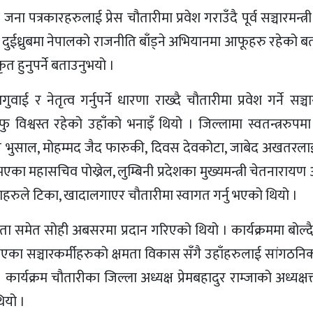
जना पत्रकारहरुलाई प्रेस चौतारीमा प्रवेश गराउँदै पूर्व सञ्चारमन्त्
ईध्रुबमा नेपालको राजनीति बाँड्ने अभियानमा आफूहरु रहेको बता
ीकृत हुनुपर्ने बताउनुभयो ।
ई र नेतृत्व गर्नुपर्ने धारणा राख्दै चौतारीमा प्रवेश गर्ने सञ्चा
श्वस्त रहेको उहाँको भनाइँ थियो । जिल्लामा स्वतन्त्ररुपमा 
प भुसाल, मोहम्मद जैद फारुकी, दिवस देवकोटा, जाबेद अखतरला
एका महासचिव पोख्रेल, लुम्बिनी प्रदेशका मुख्यमन्त्री चेतनारायण आच
हरुले टिका, खादालगाएर चौतारीमा स्वागत गर्नु भएको थियो ।
्यता समेत सोही अबसरमा प्रदान गरिएको थियो । कार्यक्रममा बोल्
्नु भएका सञ्चारकर्मीहरुको क्षमता विकास सँगै उहाँहरुलाई सांगठनिक
ार्यक्रम चौतारीका जिल्ला अध्यक्ष प्रेमबहादुर राम्जाको अध्यक्ष
ियो ।