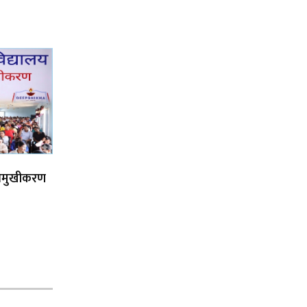
िमुखीकरण