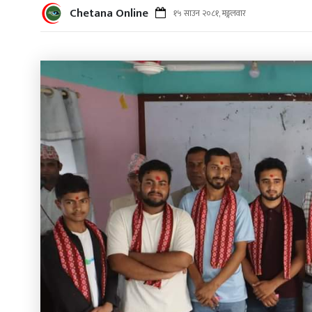
Chetana Online
१५ साउन २०८१, मङ्गलवार