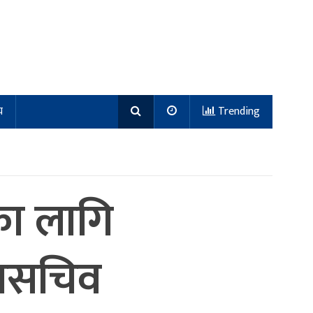
य
Trending
िका लागि
महासचिव