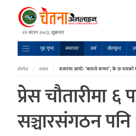
२२ साउन २०८३, शुक्रवार
गृह पृष्‍ठ
समाचार
अर्थ
खेलकुद
अन
Main Navigation
/
/
बजारमा आयो- ‘बारुले कम्मर’, के छ यसको 
होमपेज
समाज
प्रेस चौतारीमा ६ प
सञ्चारसंगठन पनि ध