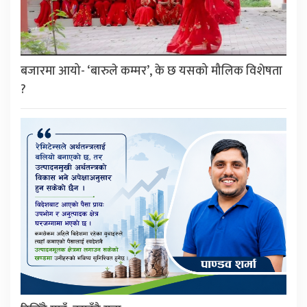
बजारमा आयो- ‘बारुले कम्मर’, के छ यसको मौलिक विशेषता
?