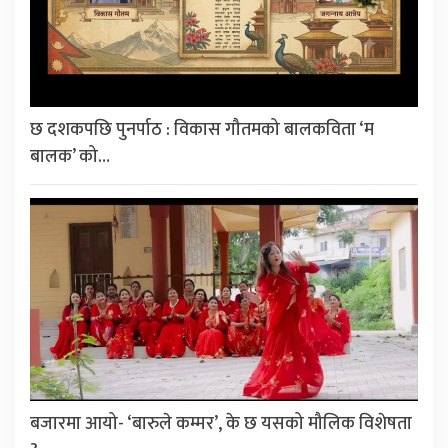
छ दशकपछि पुनर्पाठ : विकास गौतमको बालकविता ‘म
बालक’ को…
बजारमा आयो- ‘बारुले कम्मर’, के छ यसको मौलिक विशेषता