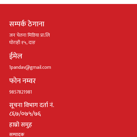
सम्पर्क ठेगाना
जन चेतना मिडिया प्रा.लि
घोराही १५, दाङ
ईमेल
1pandav@gmail.com
फोन नम्वर
9857821981
सूचना विभाग दर्ता नं.
८६७/०७५/७६
हाम्रो समुह
सम्पादक