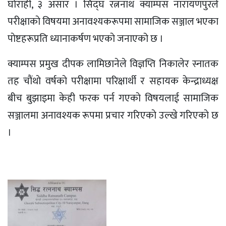
घाेराही, ३ असार । सिद्घ रत्ननाथ क्याम्पस नारायणपुरले
परीक्षाकाे विषयमा अनावश्यकरूपमा सामाजिक सञ्जाल भएका
पाेष्टहरूप्रति ध्यानाकर्षण भएकाे जनाएको छ ।
क्याम्पस प्रमुख दीपक लामिछानेले विज्ञप्ति निकालेर स्नातक
तह चाैंथाे वर्षकाे परीक्षामा परिक्षार्थी र सहायक केन्द्राध्यक्ष
बीच बुझाइमा केही फरक पर्न गएकाे विषयलाई सामाजिक
सञ्जालमा अनावश्यक रूपमा प्रचार गरिएकाे उल्खे गरिएकाे छ
।