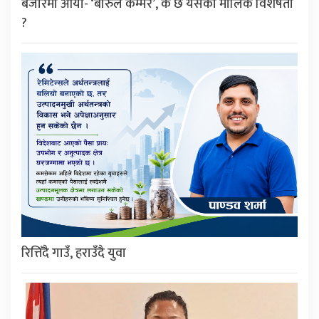
बजारमा आयो- ‘बारुले कम्मर’, के छ यसको मौलिक विशेषता
?
रित्तिँदै गाउँ, हराउँदै युवा