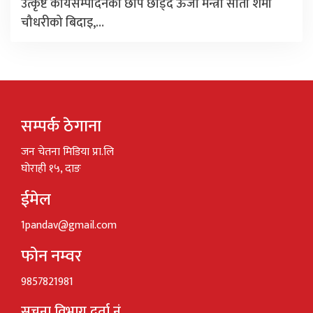
उत्कृष्ट कार्यसम्पादनको छाप छोड्दै ऊर्जा मन्त्री सीता शर्मा
चौधरीको बिदाइ,…
सम्पर्क ठेगाना
जन चेतना मिडिया प्रा.लि
घोराही १५, दाङ
ईमेल
1pandav@gmail.com
फोन नम्वर
9857821981
सूचना विभाग दर्ता नं.