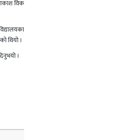
्फ आकाश विक
विद्यालयका
एको थियो ।
दिनुभयो ।