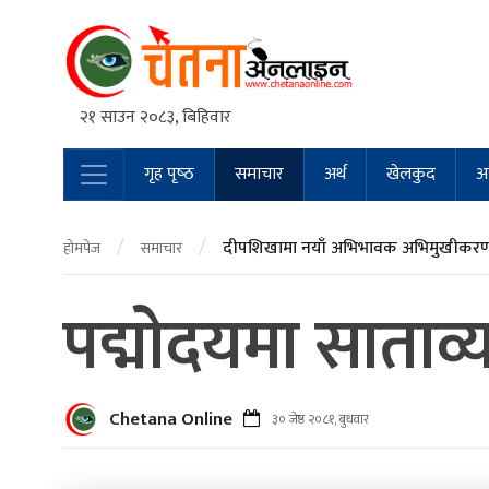
२१ साउन २०८३, बिहिवार
गृह पृष्‍ठ
समाचार
अर्थ
खेलकुद
अन
Main Navigation
/
/
दीपशिखामा नयाँ अभिभावक अभिमुखीकरण 
होमपेज
समाचार
पद्माेदयमा साताव्
Chetana Online
३० जेष्ठ २०८१, बुधवार