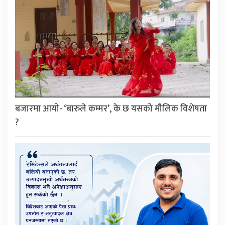
बजारमा आयो- ‘बारुले कम्मर’, के छ यसको मौलिक विशेषता
?