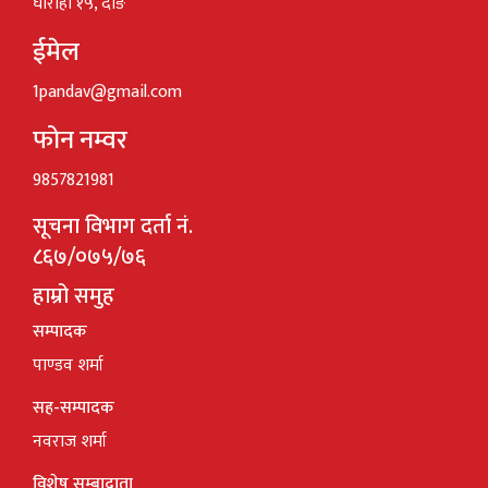
घोराही १५, दाङ
ईमेल
1pandav@gmail.com
फोन नम्वर
9857821981
सूचना विभाग दर्ता नं.
८६७/०७५/७६
हाम्रो समुह
सम्पादक
पाण्डव शर्मा
सह-सम्पादक
नवराज शर्मा
विशेष सम्बादाता