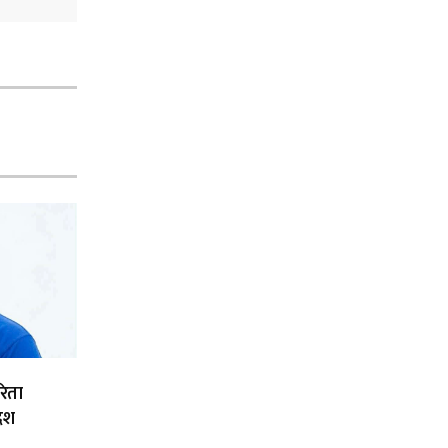
रिता
देश