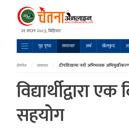
२१ साउन २०८३, बिहिवार
गृह पृष्‍ठ
समाचार
अर्थ
खेलकुद
अन
Main Navigation
/
/
दीपशिखामा नयाँ अभिभावक अभिमुखीकरण 
होमपेज
समाचार
विद्यार्थीद्वारा 
सहयोग